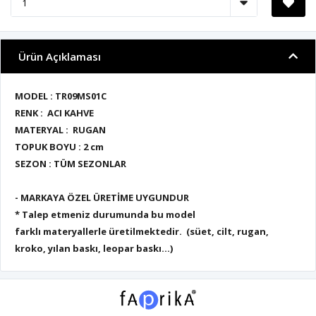
Ürün Açıklaması
MODEL : TR09MS01C
RENK : ACI KAHVE
MATERYAL : RUGAN
TOPUK BOYU : 2 cm
SEZON : TÜM SEZONLAR
- MARKAYA ÖZEL ÜRETİME UYGUNDUR
* Talep etmeniz durumunda bu model
farklı materyallerle üretilmektedir. (süet, cilt, rugan,
kroko, yılan baskı, leopar baskı...)