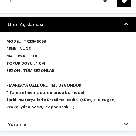
Ürün Açıklaması
MODEL : TR23MS06B
RENK : NUDE
MATERYAL : SÜET
TOPUK BOYU : 1 CM
SEZON : TÜM SEZONLAR
- MARKAYA ÖZEL ÜRETİME UYGUNDUR
* Talep etmeniz durumunda bu model
farklı materyallerle üretilmektedir. (süet, cilt, rugan,
kroko, yılan baskı, leopar baskı...)
Yorumlar