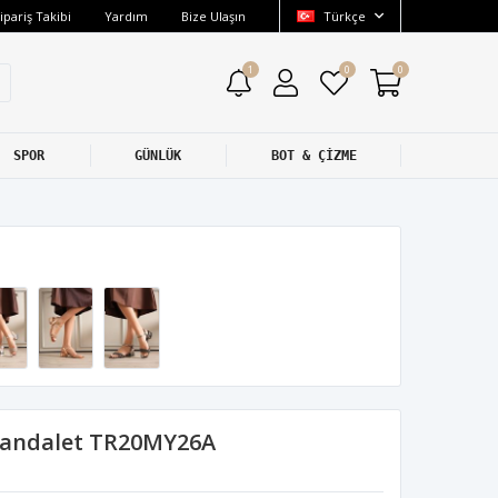
ipariş Takibi
Yardım
Bize Ulaşın
Türkçe
1
0
0
SPOR
GÜNLÜK
BOT & ÇİZME
 Sandalet TR20MY26A