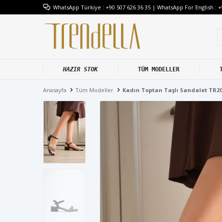
WhatsApp Türkiye : +90 507 626 36 35 | WhatsApp For English : +
HAZIR STOK
TÜM MODELLER
Anasayfa
Tüm Modeller
Kadın Toptan Taşlı Sandalet TR