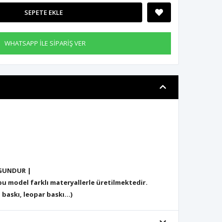
SEPETE EKLE
WHATSAPP İLE SİPARİŞ VER
GUNDUR |
 model farklı materyallerle üretilmektedir.
 baskı, leopar baskı...)