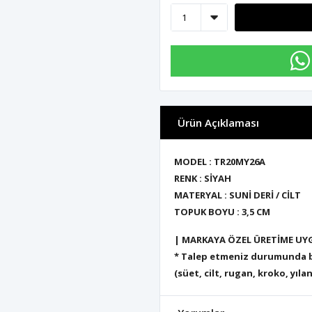
Ürün Açıklaması
MODEL : TR20MY26A
RENK : SİYAH
MATERYAL : SUNİ DERİ / CİLT
TOPUK BOYU : 3,5 CM
| MARKAYA ÖZEL ÜRETİME UY
* Talep etmeniz durumunda bu
(süet, cilt, rugan, kroko, yılan