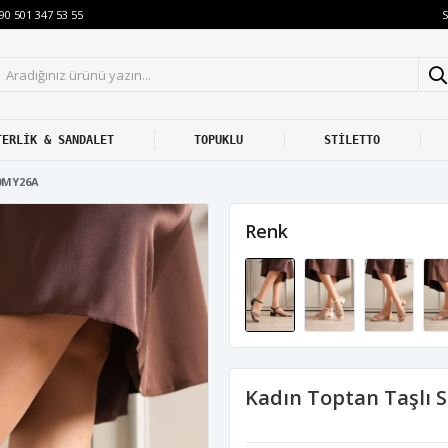
S
90 501 347 53 55
TERLİK & SANDALET
TOPUKLU
STİLETTO
20MY26A
Renk
Kadın Toptan Taşlı