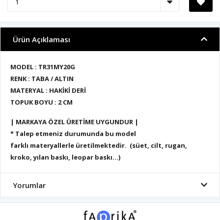
Ürün Açıklaması
MODEL : TR31MY20G
RENK : TABA / ALTIN
MATERYAL : HAKİKİ DERİ
TOPUK BOYU : 2 CM
| MARKAYA ÖZEL ÜRETİME UYGUNDUR |
* Talep etmeniz durumunda bu model
farklı materyallerle üretilmektedir. (süet, cilt, rugan,
kroko, yılan baskı, leopar baskı...)
Yorumlar