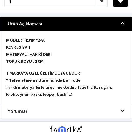
Ürün Açıklaması
MODEL : TR31MY24A
RENK : SİYAH
MATERYAL : HAKİKİ DERİ
TOPUK BOYU : 2 CM
| MARKAYA ÖZEL ÜRETİME UYGUNDUR |
* Talep etmeniz durumunda bu model
farklı materyallerle üretilmektedir. (süet, cilt, rugan,
kroko, yılan baskı, leopar baskı...)
Yorumlar