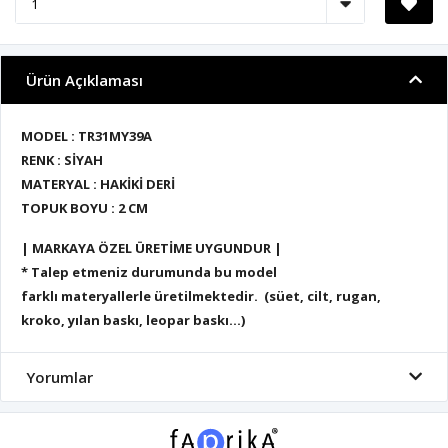
Ürün Açıklaması
MODEL : TR31MY39A
RENK : SİYAH
MATERYAL : HAKİKİ DERİ
TOPUK BOYU : 2 CM
| MARKAYA ÖZEL ÜRETİME UYGUNDUR |
* Talep etmeniz durumunda bu model
farklı materyallerle üretilmektedir. (süet, cilt, rugan,
kroko, yılan baskı, leopar baskı...)
Yorumlar