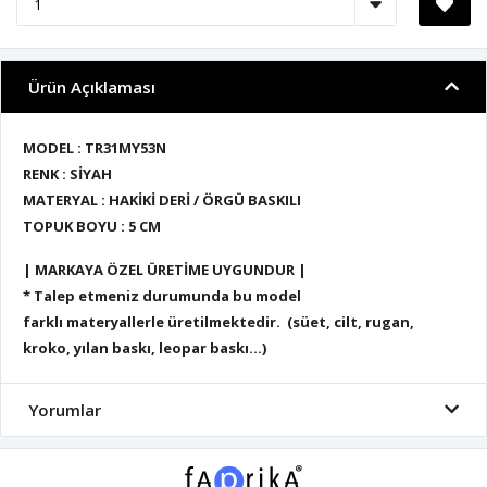
Ürün Açıklaması
MODEL : TR31MY53N
RENK : SİYAH
MATERYAL : HAKİKİ DERİ / ÖRGÜ BASKILI
TOPUK BOYU : 5 CM
| MARKAYA ÖZEL ÜRETİME UYGUNDUR |
* Talep etmeniz durumunda bu model
farklı materyallerle üretilmektedir. (süet, cilt, rugan,
kroko, yılan baskı, leopar baskı...)
Yorumlar