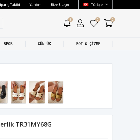
ipariş Takibi
Yardım
Bize Ulaşın
Türkçe
1
0
0
SPOR
GÜNLÜK
BOT & ÇİZME
Terlik TR31MY68G