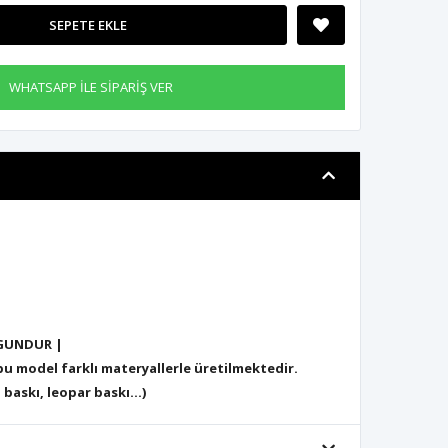
SEPETE EKLE
WHATSAPP İLE SİPARİŞ VER
GUNDUR |
 model farklı materyallerle üretilmektedir.
 baskı, leopar baskı...)