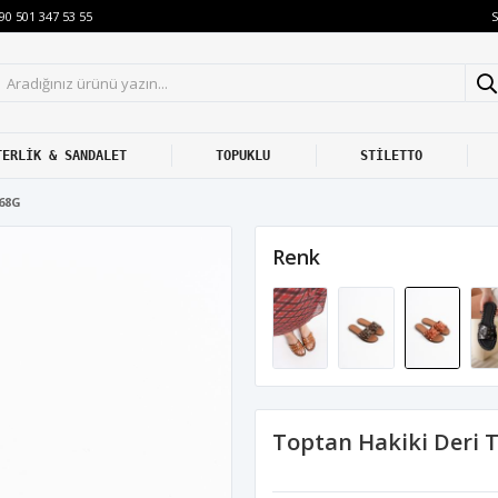
S
90 501 347 53 55
TERLİK & SANDALET
TOPUKLU
STİLETTO
Y68G
Renk
Toptan Hakiki Deri 