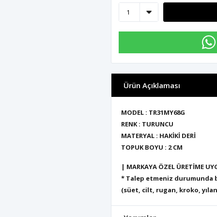
Ürün Açıklaması
MODEL : TR31MY68G
RENK : TURUNCU
MATERYAL : HAKİKİ DERİ
TOPUK BOYU : 2 CM
| MARKAYA ÖZEL ÜRETİME UY
* Talep etmeniz durumunda bu
(süet, cilt, rugan, kroko, yılan