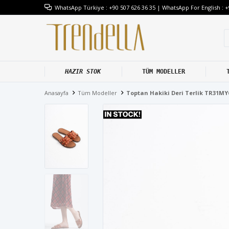
WhatsApp Türkiye : +90 507 626 36 35 | WhatsApp For English : +
HAZIR STOK
TÜM MODELLER
Anasayfa
Tüm Modeller
Toptan Hakiki Deri Terlik TR31M