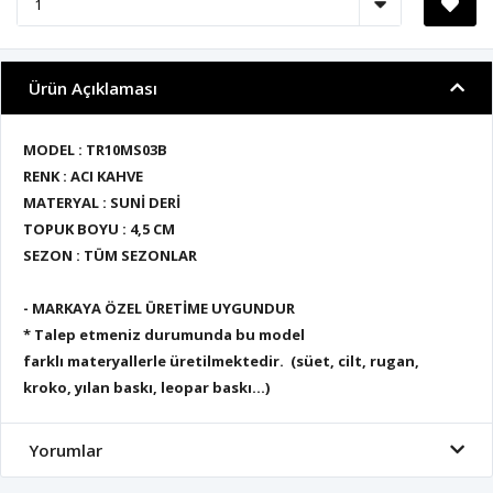
Ürün Açıklaması
MODEL : TR10MS03B
RENK : ACI KAHVE
MATERYAL : SUNİ DERİ
TOPUK BOYU : 4,5 CM
SEZON : TÜM SEZONLAR
- MARKAYA ÖZEL ÜRETİME UYGUNDUR
* Talep etmeniz durumunda bu model
farklı materyallerle üretilmektedir. (süet, cilt, rugan,
kroko, yılan baskı, leopar baskı...)
Yorumlar