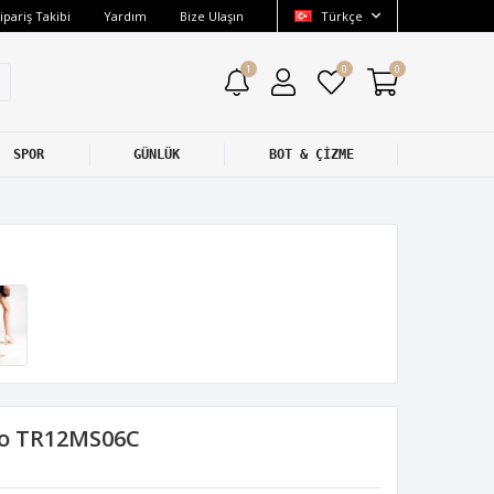
ipariş Takibi
Yardım
Bize Ulaşın
Türkçe
1
0
0
SPOR
GÜNLÜK
BOT & ÇİZME
to TR12MS06C