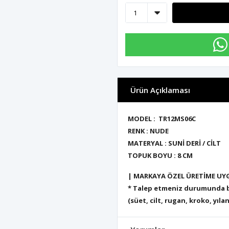
Ürün Açıklaması
MODEL : TR12MS06C
RENK : NUDE
MATERYAL : SUNİ DERİ / CİLT
TOPUK BOYU : 8
CM
| MARKAYA ÖZEL ÜRETİME UY
* Talep etmeniz durumunda bu
(süet, cilt, rugan, kroko, yılan