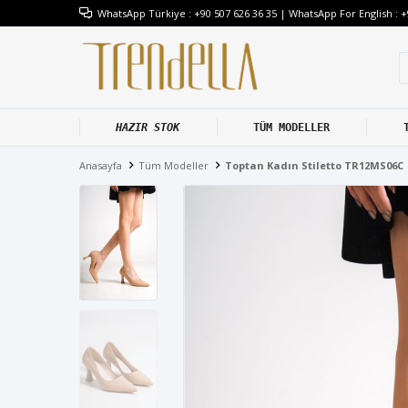
WhatsApp Türkiye : +90 507 626 36 35 | WhatsApp For English : +
HAZIR STOK
TÜM MODELLER
Anasayfa
Tüm Modeller
Toptan Kadın Stiletto TR12MS06C