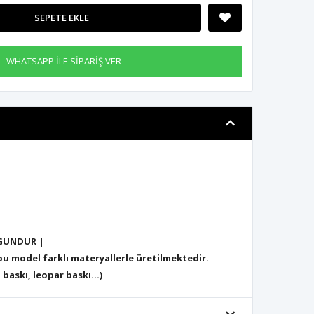
SEPETE EKLE
WHATSAPP İLE SİPARİŞ VER
GUNDUR |
 model farklı materyallerle üretilmektedir.
 baskı, leopar baskı...)