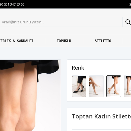
S
90 501 347 53 55
TERLİK & SANDALET
TOPUKLU
STİLETTO
Renk
Toptan Kadın Stilet