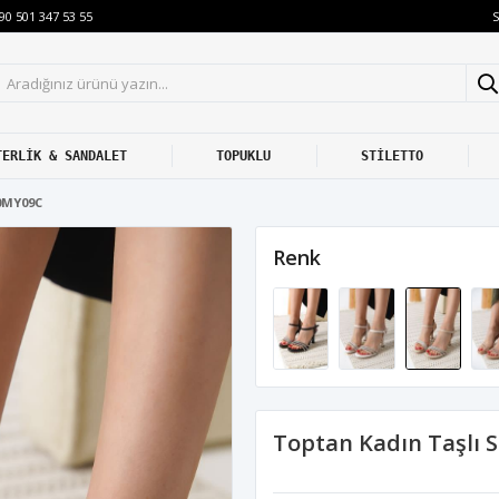
S
90 501 347 53 55
TERLİK & SANDALET
TOPUKLU
STİLETTO
0MY09C
Renk
Toptan Kadın Taşlı