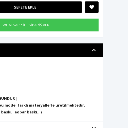
SEPETE EKLE
WHATSAPP İLE SİPARİŞ VER
GUNDUR |
 model farklı materyallerle üretilmektedir.
 baskı, leopar baskı...)