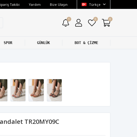
ipariş Takibi
Yardım
Bize Ulaşın
Türkçe
1
0
0
SPOR
GÜNLÜK
BOT & ÇİZME
 Sandalet TR20MY09C