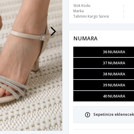
Stok Kodu
Marka
Tahmini Kargo Süresi
NUMARA
36 NUMARA
37 NUMARA
38 NUMARA
39 NUMARA
40 NUMARA
Sepetinize eklenecek 