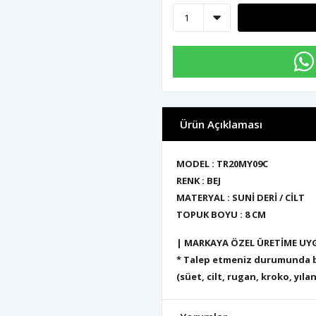
Ürün Açıklaması
MODEL : TR20MY09C
RENK : BEJ
MATERYAL : SUNİ DERİ / CİLT
TOPUK BOYU : 8 CM
| MARKAYA ÖZEL ÜRETİME UY
* Talep etmeniz durumunda bu
(süet, cilt, rugan, kroko, yılan