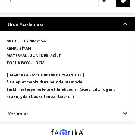
Ürün Açıklaması
MODEL : TR20MY15A
RENK : SİYAH
MATERYAL : SUNİ DERİ / CİLT
TOPUK BOYU : 9 CM
| MARKAYA ÖZEL ÜRETİME UYGUNDUR |
* Talep etmeniz durumunda bu model
farklı materyallerle üretilmektedir. (süet, cilt, rugan,
kroko, yılan baskı, leopar baskı...)
Yorumlar