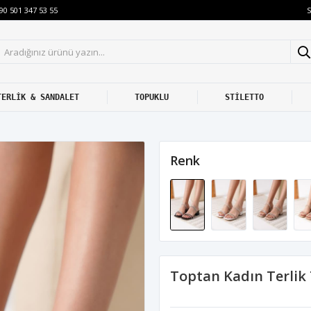
S
90 501 347 53 55
TERLİK & SANDALET
TOPUKLU
STİLETTO
Renk
Toptan Kadın Terli