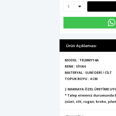
Ürün Açıklaması
MODEL : TR20MY14A
RENK : SİYAH
MATERYAL : SUNİ DERİ / CİLT
TOPUK BOYU : 4 CM
| MARKAYA ÖZEL ÜRETİME UY
* Talep etmeniz durumunda bu
(süet, cilt, rugan, kroko, yılan