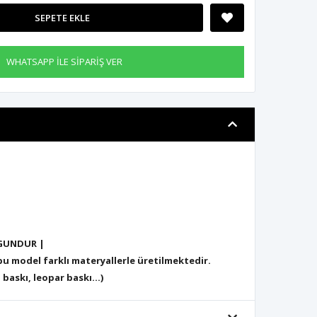
SEPETE EKLE
WHATSAPP İLE SİPARİŞ VER
GUNDUR |
 model farklı materyallerle üretilmektedir.
 baskı, leopar baskı...)