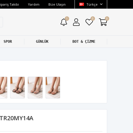
ipariş Takibi
Yardım
Bize Ulaşın
Türkçe
1
0
0
SPOR
GÜNLÜK
BOT & ÇİZME
k TR20MY14A