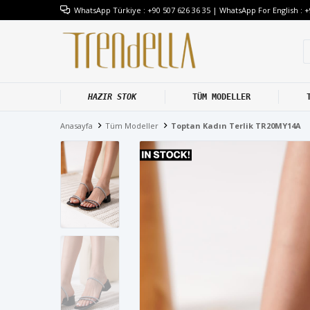
WhatsApp Türkiye : +90 507 626 36 35 | WhatsApp For English : +
HAZIR STOK
TÜM MODELLER
Anasayfa
Tüm Modeller
Toptan Kadın Terlik TR20MY14A