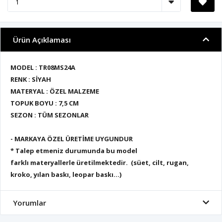
Ürün Açıklaması
MODEL : TR08MS24A
RENK : SİYAH
MATERYAL : ÖZEL MALZEME
TOPUK BOYU : 7,5 CM
SEZON : TÜM SEZONLAR
- MARKAYA ÖZEL ÜRETİME UYGUNDUR
* Talep etmeniz durumunda bu model
farklı materyallerle üretilmektedir. (süet, cilt, rugan,
kroko, yılan baskı, leopar baskı...)
Yorumlar