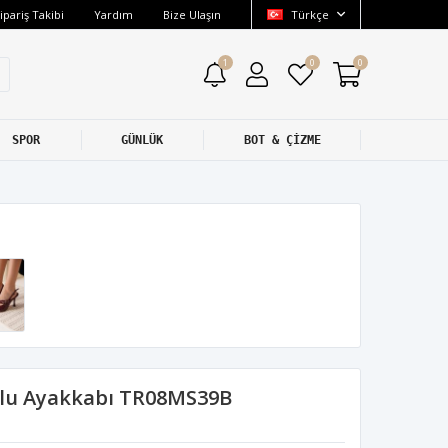
ipariş Takibi
Yardım
Bize Ulaşın
Türkçe
1
0
0
SPOR
GÜNLÜK
BOT & ÇİZME
lu Ayakkabı TR08MS39B