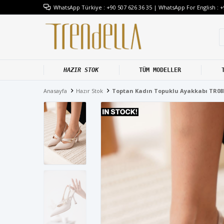
WhatsApp Türkiye : +90 507 626 36 35 | WhatsApp For English : +
HAZIR STOK
TÜM MODELLER
Anasayfa
Hazır Stok
Toptan Kadın Topuklu Ayakkabı TR0