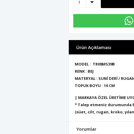
Ürün Açıklaması
MODEL : TR08MS39B
RENK : BEJ
MATERYAL : SUNİ DERİ / RUGA
TOPUK BOYU : 10 CM
| MARKAYA ÖZEL ÜRETİME UY
* Talep etmeniz durumunda bu
(süet, cilt, rugan, kroko, yılan
Yorumlar