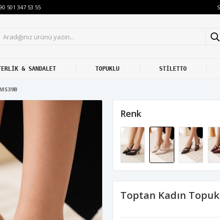
S
90 501 347 53 55
TERLİK & SANDALET
TOPUKLU
STİLETTO
8MS39B
Renk
Toptan Kadın Topuk