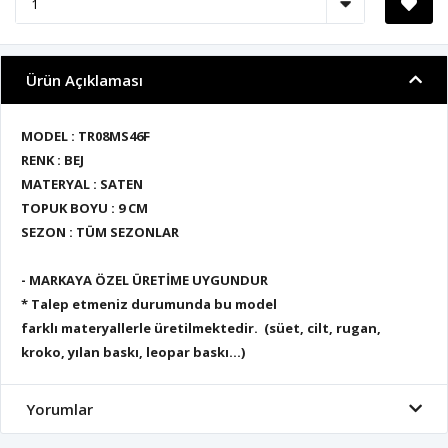
Ürün Açıklaması
MODEL : TR08MS46F
RENK : BEJ
MATERYAL : SATEN
TOPUK BOYU : 9 CM
SEZON : TÜM SEZONLAR
- MARKAYA ÖZEL ÜRETİME UYGUNDUR
* Talep etmeniz durumunda bu model
farklı materyallerle üretilmektedir. (süet, cilt, rugan,
kroko, yılan baskı, leopar baskı...)
Yorumlar