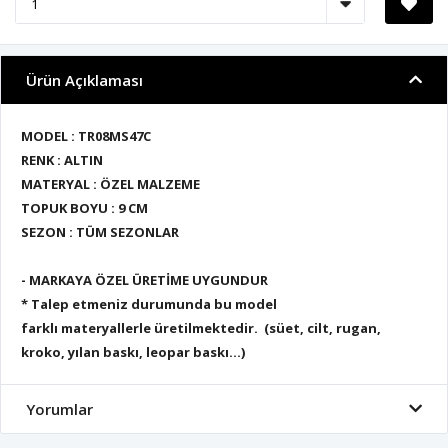
Ürün Açıklaması
MODEL : TR08MS47C
RENK : ALTIN
MATERYAL : ÖZEL MALZEME
TOPUK BOYU : 9 CM
SEZON : TÜM SEZONLAR
- MARKAYA ÖZEL ÜRETİME UYGUNDUR
* Talep etmeniz durumunda bu model
farklı materyallerle üretilmektedir. (süet, cilt, rugan,
kroko, yılan baskı, leopar baskı...)
Yorumlar