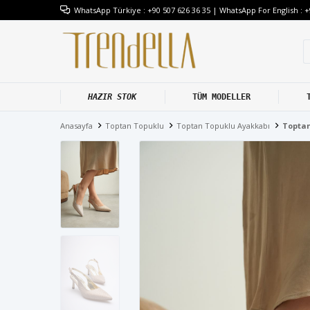
WhatsApp Türkiye : +90 507 626 36 35 | WhatsApp For English : +
HAZIR STOK
TÜM MODELLER
Anasayfa
Toptan Topuklu
Toptan Topuklu Ayakkabı
Toptan