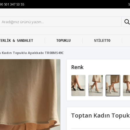
S
90 501 347 53 55
TERLİK & SANDALET
TOPUKLU
STİLETTO
 Kadın Topuklu Ayakkabı TR08MS49C
Renk
Toptan Kadın Topuk