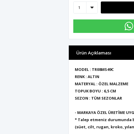
Ürün Açıklaması
MODEL : TR08MS49C
RENK : ALTIN
MATERYAL : ÖZEL MALZEME
TOPUK BOYU : 6,5 CM
SEZON : TÜM SEZONLAR
- MARKAYA ÖZEL ÜRETİME U
* Talep etmeniz durumunda bu
(süet, cilt, rugan, kroko, yıla