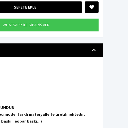
SEPETE EKLE
WHATSAPP İLE SİPARİŞ VER
YGUNDUR
 model farklı materyallerle üretilmektedir.
n baskı, leopar baskı...)