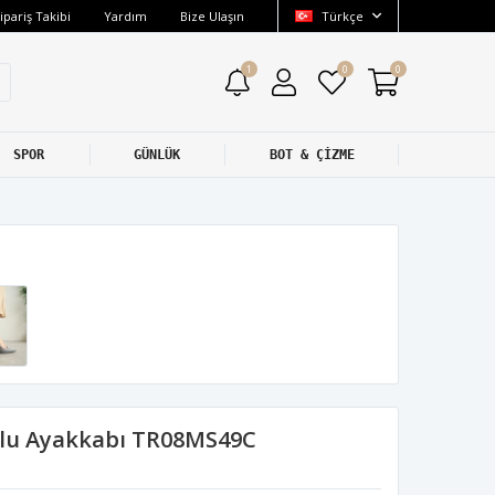
ipariş Takibi
Yardım
Bize Ulaşın
Türkçe
1
0
0
SPOR
GÜNLÜK
BOT & ÇİZME
lu Ayakkabı TR08MS49C