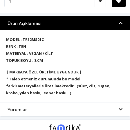
Ürün Açıklaması
MODEL : TR12MS01C
RENK : TEN
MATERYAL : VEGAN / CİLT
TOPUK BOYU : 8 CM
| MARKAYA ÖZEL ÜRETİME UYGUNDUR |
* Talep etmeniz durumunda bu model
farklı materyallerle üretilmektedir. (süet, cilt, rugan,
kroko, yılan baskı, leopar baskı...)
Yorumlar