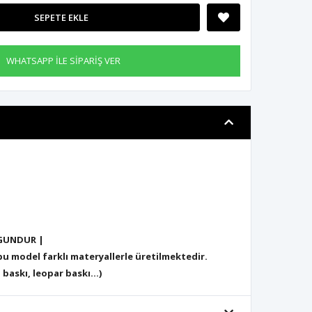
SEPETE EKLE
WHATSAPP İLE SİPARİŞ VER
GUNDUR |
 model farklı materyallerle üretilmektedir.
 baskı, leopar baskı...)