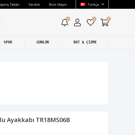
ipariş Takibi
Yardım
Bize Ulaşın
Türkçe
1
0
0
SPOR
GÜNLÜK
BOT & ÇİZME
lu Ayakkabı TR18MS06B