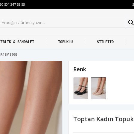
S
90 501 347 53 55
TERLİK & SANDALET
TOPUKLU
STİLETTO
TR18MS06B
Renk
Toptan Kadın Topuk