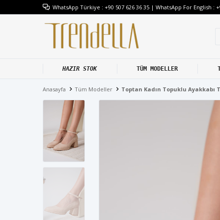
WhatsApp Türkiye : +90 507 626 36 35 | WhatsApp For English : +
HAZIR STOK
TÜM MODELLER
Anasayfa
Tüm Modeller
Toptan Kadın Topuklu Ayakkabı 