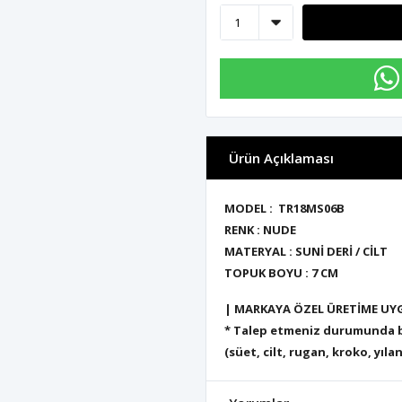
Ürün Açıklaması
MODEL : TR18MS06B
RENK : NUDE
MATERYAL : SUNİ DERİ / CİLT
TOPUK BOYU : 7
CM
| MARKAYA ÖZEL ÜRETİME UY
* Talep etmeniz durumunda bu
(süet, cilt, rugan, kroko, yılan