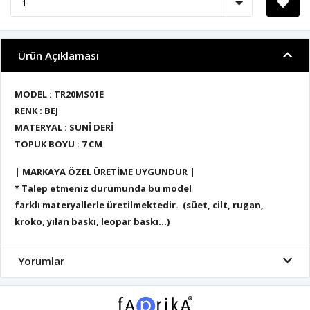
Ürün Açıklaması
MODEL : TR20MS01E
RENK : BEJ
MATERYAL : SUNİ DERİ
TOPUK BOYU : 7 CM
| MARKAYA ÖZEL ÜRETİME UYGUNDUR |
* Talep etmeniz durumunda bu model
farklı materyallerle üretilmektedir. (süet, cilt, rugan,
kroko, yılan baskı, leopar baskı...)
Yorumlar