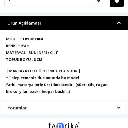
Ürün Açıklaması
MODEL : TR12MY06A
RENK : SİYAH
MATERYAL : SUNİ DERİ / CİLT
TOPUK BOYU : 8 CM
| MARKAYA ÖZEL ÜRETİME UYGUNDUR |
* Talep etmeniz durumunda bu model
farklı materyallerle üretilmektedir. (süet, cilt, rugan,
kroko, yılan baskı, leopar baskı...)
Yorumlar