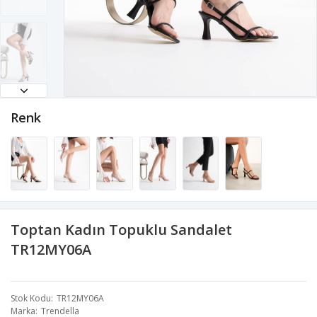
Renk
Toptan Kadın Topuklu Sandalet
TR12MY06A
Stok Kodu
TR12MY06A
Marka
Trendella