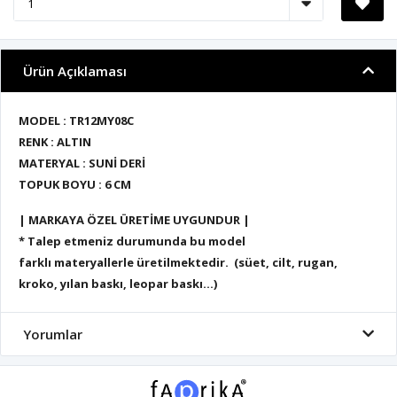
Ürün Açıklaması
MODEL : TR12MY08C
RENK : ALTIN
MATERYAL : SUNİ DERİ
TOPUK BOYU : 6 CM
| MARKAYA ÖZEL ÜRETİME UYGUNDUR |
* Talep etmeniz durumunda bu model
farklı materyallerle üretilmektedir. (süet, cilt, rugan,
kroko, yılan baskı, leopar baskı...)
Yorumlar