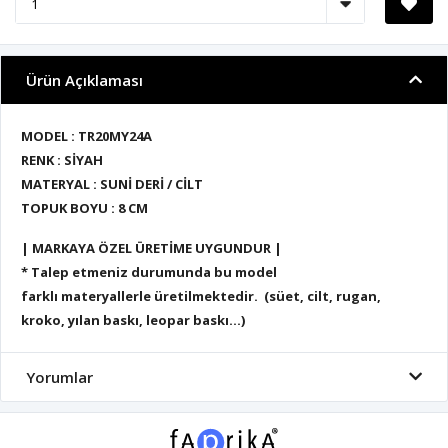
Ürün Açıklaması
MODEL : TR20MY24A
RENK : SİYAH
MATERYAL : SUNİ DERİ / CİLT
TOPUK BOYU : 8 CM
| MARKAYA ÖZEL ÜRETİME UYGUNDUR |
* Talep etmeniz durumunda bu model
farklı materyallerle üretilmektedir. (süet, cilt, rugan,
kroko, yılan baskı, leopar baskı...)
Yorumlar