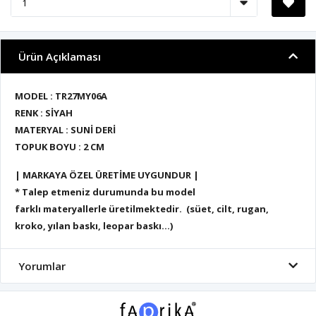
Ürün Açıklaması
MODEL : TR27MY06A
RENK : SİYAH
MATERYAL : SUNİ DERİ
TOPUK BOYU : 2 CM
| MARKAYA ÖZEL ÜRETİME UYGUNDUR |
* Talep etmeniz durumunda bu model
farklı materyallerle üretilmektedir. (süet, cilt, rugan,
kroko, yılan baskı, leopar baskı...)
Yorumlar