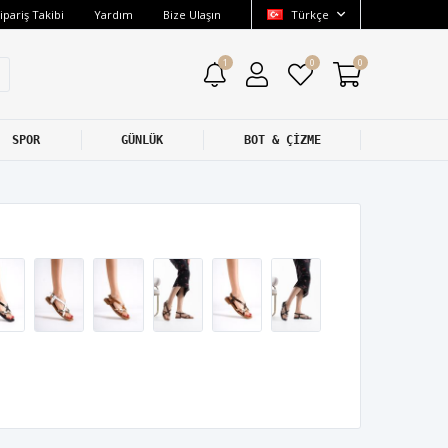
ipariş Takibi
Yardım
Bize Ulaşın
Türkçe
1
0
0
SPOR
GÜNLÜK
BOT & ÇİZME