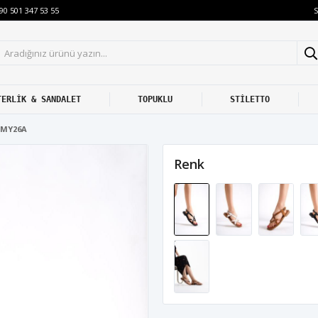
S
90 501 347 53 55
TERLİK & SANDALET
TOPUKLU
STİLETTO
1MY26A
Renk