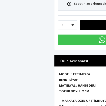
Sepetinize eklenecek 
Ürün Açıklaması
MODEL : TR31MY26A
RENK : SİYAH
MATERYAL : HAKİKİ DERİ
TOPUK BOYU : 2 CM
| MARKAYA ÖZEL ÜRETİME UY