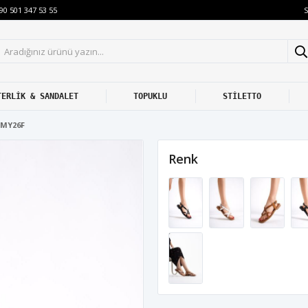
S
90 501 347 53 55
TERLİK & SANDALET
TOPUKLU
STİLETTO
1MY26F
Renk