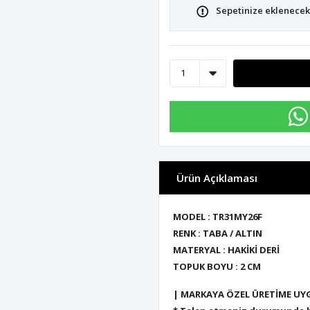
Sepetinize eklenecek 
Ürün Açıklaması
MODEL : TR31MY26F
RENK : TABA / ALTIN
MATERYAL : HAKİKİ DERİ
TOPUK BOYU : 2 CM
| MARKAYA ÖZEL ÜRETİME UY