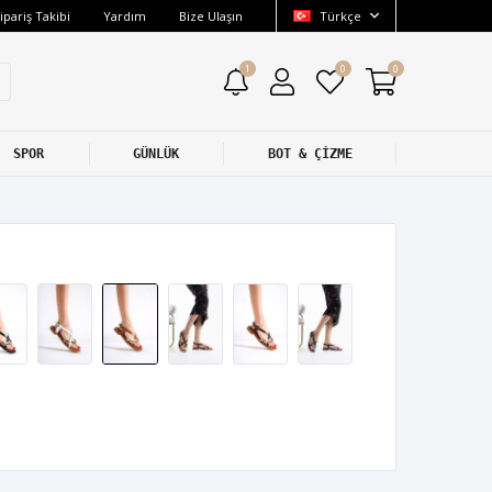
ipariş Takibi
Yardım
Bize Ulaşın
Türkçe
1
0
0
SPOR
GÜNLÜK
BOT & ÇİZME