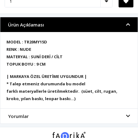
Ürün Açıklaması
MODEL : TR20MY15D
RENK : NUDE
MATERYAL : SUNİ DERİ / CİLT
TOPUK BOYU : 9 CM
| MARKAYA ÖZEL ÜRETİME UYGUNDUR |
* Talep etmeniz durumunda bu model
farklı materyallerle üretilmektedir. (süet, cilt, rugan,
kroko, yılan baskı, leopar baskı...)
Yorumlar