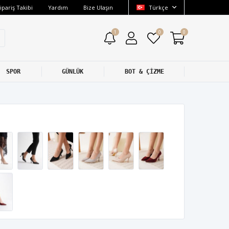
ipariş Takibi
Yardım
Bize Ulaşın
Türkçe
1
0
0
SPOR
GÜNLÜK
BOT & ÇİZME