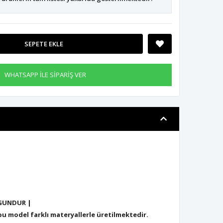
SEPETE EKLE
WHATSAPP İLE SİPARİŞ VER
GUNDUR |
 model farklı materyallerle üretilmektedir.