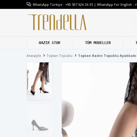
WhatsApp Türkiye : +90 507 626 36 35 | WhatsApp For English : +
HAZIR STOK
TÜM MODELLER
Anasayfa
Toptan Topuklu
Toptan Kadın Topuklu Ayakkab