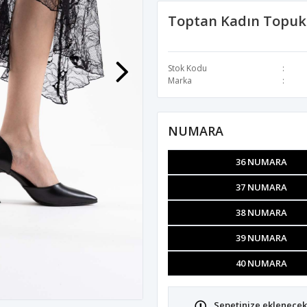
Toptan Kadın Topuk
Stok Kodu
Marka
NUMARA
36 NUMARA
37 NUMARA
38 NUMARA
39 NUMARA
40 NUMARA
Sepetinize eklenecek 