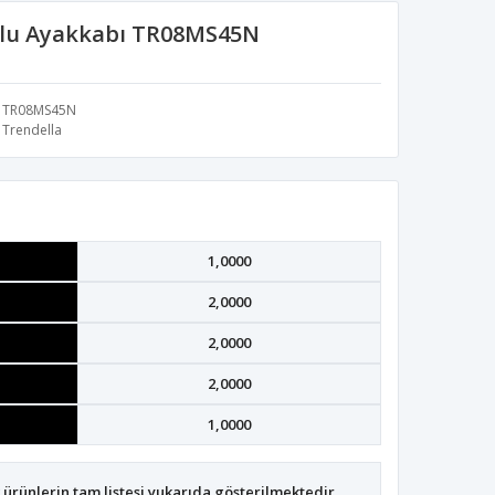
lu Ayakkabı TR08MS45N
TR08MS45N
Trendella
1,0000
2,0000
2,0000
2,0000
1,0000
ürünlerin tam listesi yukarıda gösterilmektedir.