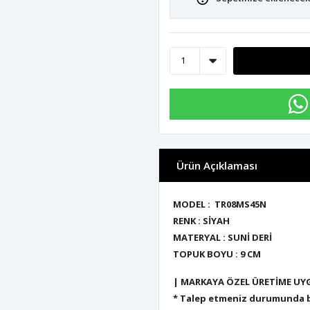
Ürün Açıklaması
MODEL : TR08MS45N
RENK : SİYAH
MATERYAL : SUNİ DERİ
TOPUK BOYU : 9 CM
| MARKAYA ÖZEL ÜRETİME UY
* Talep etmeniz durumunda bu