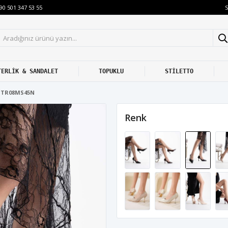
S
90 501 347 53 55
TERLİK & SANDALET
TOPUKLU
STİLETTO
ı TR08MS45N
Renk