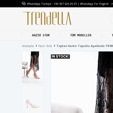
WhatsApp Türkiye : +90 507 626 36 35 | WhatsApp For English : +
HAZIR STOK
TÜM MODELLER
Anasayfa
Hazır Stok
Toptan Kadın Topuklu Ayakkabı TR0