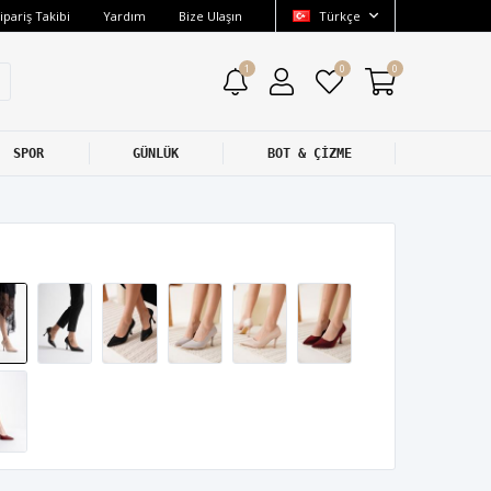
ipariş Takibi
Yardım
Bize Ulaşın
Türkçe
1
0
0
SPOR
GÜNLÜK
BOT & ÇİZME