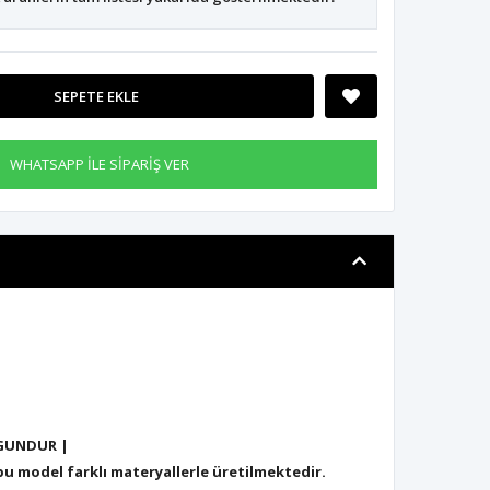
SEPETE EKLE
WHATSAPP İLE SİPARİŞ VER
GUNDUR |
 model farklı materyallerle üretilmektedir.