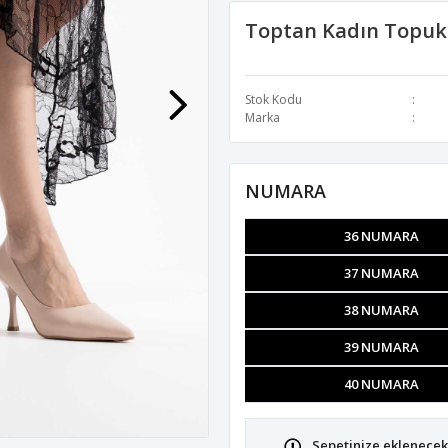
Toptan Kadın Topuk
Stok Kodu
Marka
NUMARA
36 NUMARA
37 NUMARA
38 NUMARA
39 NUMARA
40 NUMARA
Sepetinize eklenecek 