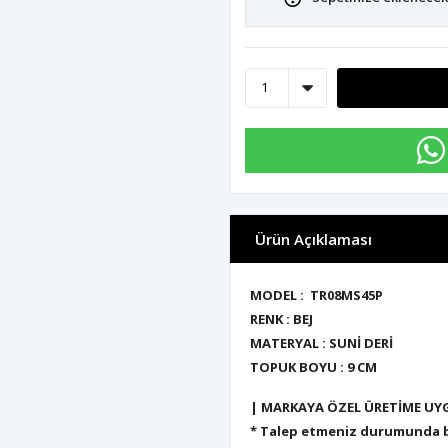
Ürün Açıklaması
MODEL : TR08MS45P
RENK : BEJ
MATERYAL : SUNİ DERİ
TOPUK BOYU : 9 CM
| MARKAYA ÖZEL ÜRETİME UY
* Talep etmeniz durumunda bu