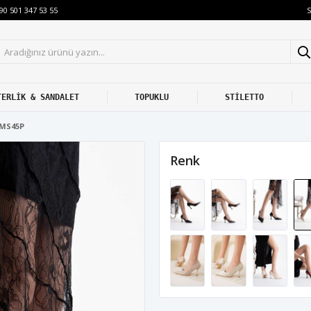
S
90 501 347 53 55
TERLİK & SANDALET
TOPUKLU
STİLETTO
8MS45P
Renk