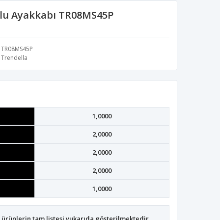
lu Ayakkabı TR08MS45P
TR08MS45P
Trendella
1,0000
2,0000
2,0000
2,0000
1,0000
ürünlerin tam listesi yukarıda gösterilmektedir.