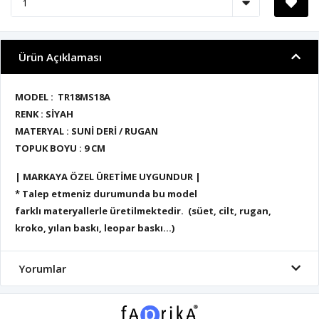
Ürün Açıklaması
MODEL : TR18MS18A
RENK : SİYAH
MATERYAL : SUNİ DERİ / RUGAN
TOPUK BOYU : 9
CM
| MARKAYA ÖZEL ÜRETİME UYGUNDUR |
* Talep etmeniz durumunda bu model
farklı materyallerle üretilmektedir. (süet, cilt, rugan,
kroko, yılan baskı, leopar baskı...)
Yorumlar