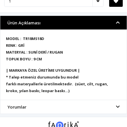
Ürün Açıklaması
MODEL : TR18MS18D
RENK : GRİ
MATERYAL : SUNİ DERİ / RUGAN
TOPUK BOYU : 9
CM
| MARKAYA ÖZEL ÜRETİME UYGUNDUR |
* Talep etmeniz durumunda bu model
farklı materyallerle üretilmektedir. (süet, cilt, rugan,
kroko, yılan baskı, leopar baskı...)
Yorumlar