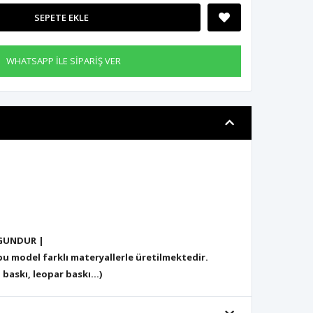
SEPETE EKLE
WHATSAPP İLE SİPARİŞ VER
GUNDUR |
 model farklı materyallerle üretilmektedir.
 baskı, leopar baskı...)