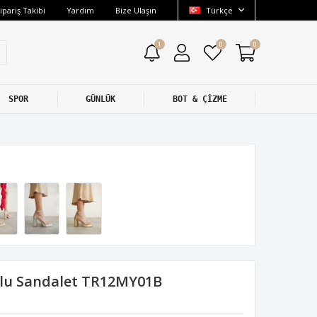
ipariş Takibi
Yardım
Bize Ulaşın
Türkçe
1
0
0
SPOR
GÜNLÜK
BOT & ÇİZME
lu Sandalet TR12MY01B