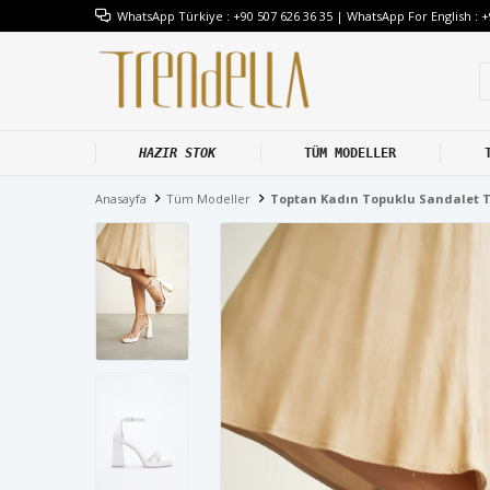
WhatsApp Türkiye : +90 507 626 36 35 | WhatsApp For English : +
HAZIR STOK
TÜM MODELLER
Anasayfa
Tüm Modeller
Toptan Kadın Topuklu Sandalet 