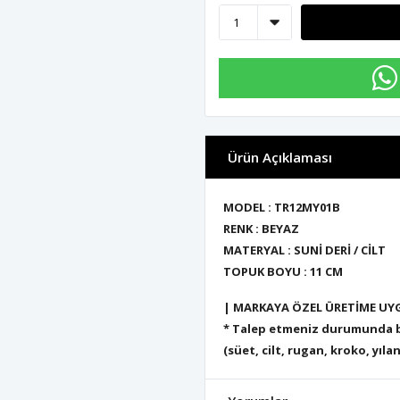
Ürün Açıklaması
MODEL : TR12MY01B
RENK : BEYAZ
MATERYAL : SUNİ DERİ / CİLT
TOPUK BOYU : 11 CM
| MARKAYA ÖZEL ÜRETİME UY
* Talep etmeniz durumunda bu
(süet, cilt, rugan, kroko, yılan