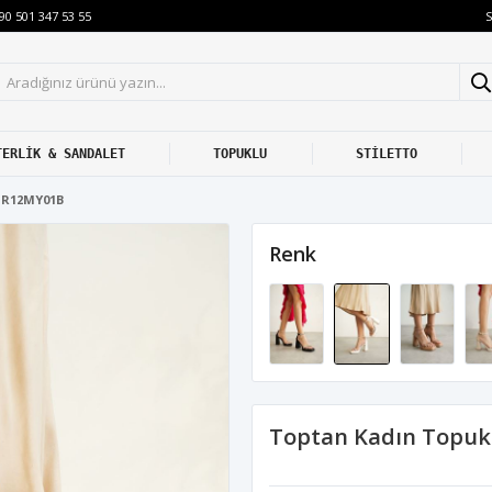
S
90 501 347 53 55
TERLİK & SANDALET
TOPUKLU
STİLETTO
TR12MY01B
Renk
Toptan Kadın Topuk