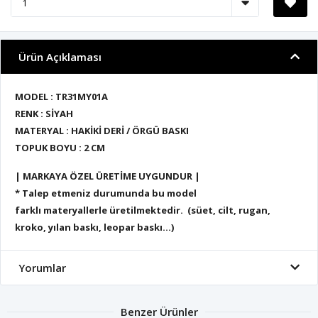
Ürün Açıklaması
MODEL : TR31MY01A
RENK : SİYAH
MATERYAL : HAKİKİ DERİ / ÖRGÜ BASKI
TOPUK BOYU : 2 CM
| MARKAYA ÖZEL ÜRETİME UYGUNDUR |
* Talep etmeniz durumunda bu model
farklı materyallerle üretilmektedir. (süet, cilt, rugan,
kroko, yılan baskı, leopar baskı...)
Yorumlar
Benzer Ürünler