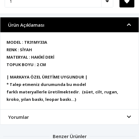
Ürün Açıklaması
MODEL : TR31MY33A
RENK : SİYAH
MATERYAL : HAKİKİ DERİ
TOPUK BOYU : 2 CM
| MARKAYA ÖZEL ÜRETİME UYGUNDUR |
* Talep etmeniz durumunda bu model
farklı materyallerle üretilmektedir. (süet, cilt, rugan,
kroko, yılan baskı, leopar baskı...)
Yorumlar
Benzer Ürünler