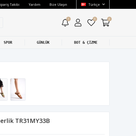
ipariş Takibi
Yardım
Bize Ulaşın
Türkçe
1
0
0
SPOR
GÜNLÜK
BOT & ÇİZME
Terlik TR31MY33B