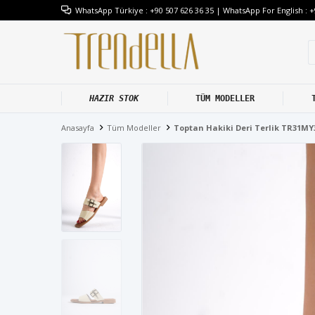
WhatsApp Türkiye : +90 507 626 36 35 | WhatsApp For English : +
HAZIR STOK
TÜM MODELLER
Anasayfa
Tüm Modeller
Toptan Hakiki Deri Terlik TR31MY