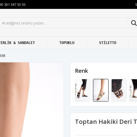
S
90 501 347 53 55
TERLİK & SANDALET
TOPUKLU
STİLETTO
33B
Renk
Toptan Hakiki Deri 