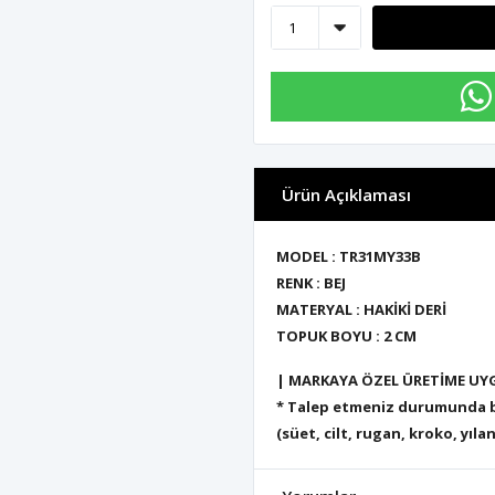
Ürün Açıklaması
MODEL : TR31MY33B
RENK : BEJ
MATERYAL : HAKİKİ DERİ
TOPUK BOYU : 2 CM
| MARKAYA ÖZEL ÜRETİME UY
* Talep etmeniz durumunda bu
(süet, cilt, rugan, kroko, yılan