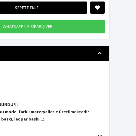
SEPETE EKLE
WHATSAPP İLE SİPARİŞ VER
GUNDUR |
 model farklı materyallerle üretilmektedir.
 baskı, leopar baskı...)