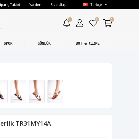
ipariş Takibi
Yardım
Bize Ulaşın
Türkçe
1
0
0
SPOR
GÜNLÜK
BOT & ÇİZME
Terlik TR31MY14A