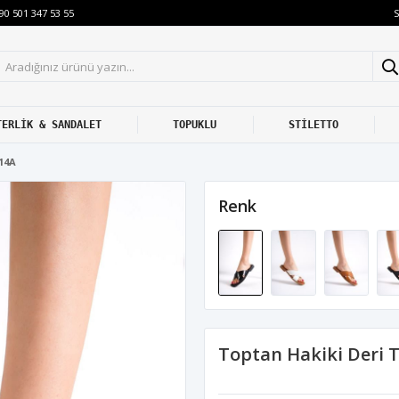
S
90 501 347 53 55
TERLİK & SANDALET
TOPUKLU
STİLETTO
14A
Renk
Toptan Hakiki Deri 