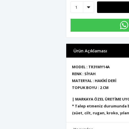
Ürün Açıklaması
MODEL : TR31MY14A
RENK : SİYAH
MATERYAL : HAKİKİ DERİ
TOPUK BOYU : 2 CM
| MARKAYA ÖZEL ÜRETİME UY
* Talep etmeniz durumunda bu
(süet, cilt, rugan, kroko, yılan