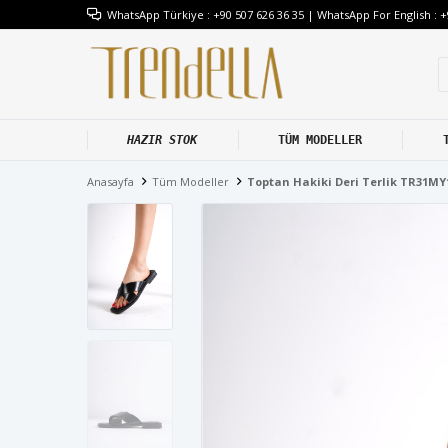
WhatsApp Türkiye : +90 507 626 36 35 | WhatsApp For English : +
HAZIR STOK
TÜM MODELLER
Anasayfa
Tüm Modeller
Toptan Hakiki Deri Terlik TR31MY