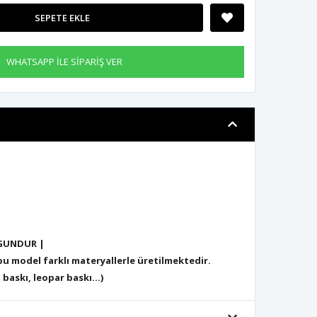
SEPETE EKLE
WHATSAPP İLE SİPARİŞ VER
GUNDUR |
 model farklı materyallerle üretilmektedir.
 baskı, leopar baskı...)