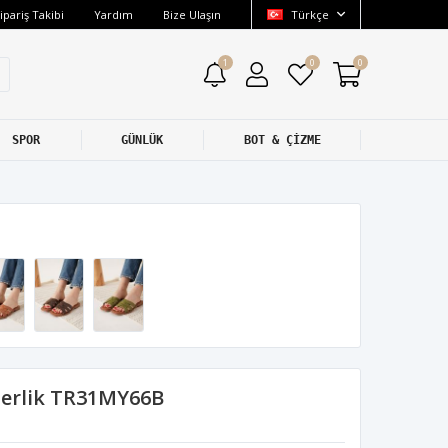
ipariş Takibi
Yardım
Bize Ulaşın
Türkçe
1
0
0
SPOR
GÜNLÜK
BOT & ÇİZME
Terlik TR31MY66B