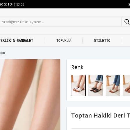
S
90 501 347 53 55
TERLİK & SANDALET
TOPUKLU
STİLETTO
66B
Renk
Toptan Hakiki Deri 