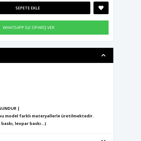
SEPETE EKLE
WHATSAPP İLE SİPARİŞ VER
GUNDUR |
 model farklı materyallerle üretilmektedir.
 baskı, leopar baskı...)