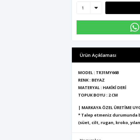
Ürün Açıklaması
MODEL : TR31MY66B
RENK : BEYAZ
MATERYAL : HAKİKİ DERİ
TOPUK BOYU : 2 CM
| MARKAYA ÖZEL ÜRETİME UY
* Talep etmeniz durumunda bu
(süet, cilt, rugan, kroko, yılan