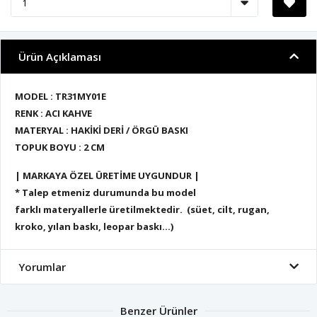
Ürün Açıklaması
MODEL : TR31MY01E
RENK : ACI KAHVE
MATERYAL : HAKİKİ DERİ / ÖRGÜ BASKI
TOPUK BOYU : 2 CM
| MARKAYA ÖZEL ÜRETİME UYGUNDUR |
* Talep etmeniz durumunda bu model
farklı materyallerle üretilmektedir. (süet, cilt, rugan,
kroko, yılan baskı, leopar baskı...)
Yorumlar
Benzer Ürünler